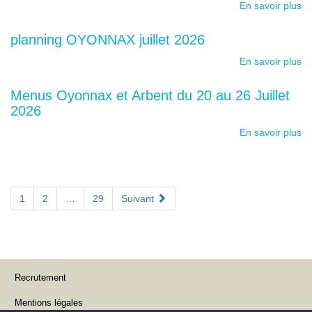
En savoir plus
planning OYONNAX juillet 2026
En savoir plus
Menus Oyonnax et Arbent du 20 au 26 Juillet
2026
En savoir plus
Navigation
Page
Page
Page
1
2
…
29
Suivant
des
articles
Recrutement
Mentions légales